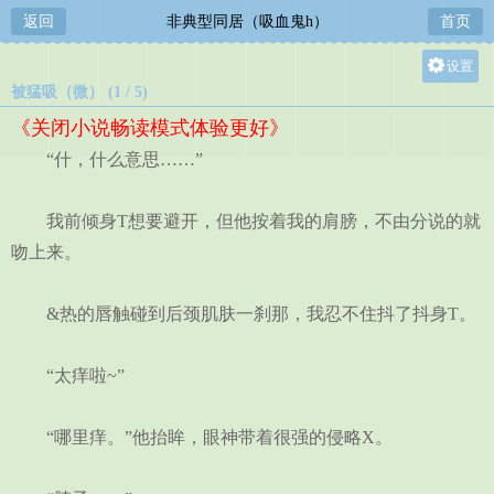
返回
非典型同居（吸血鬼h）
首页
设置
被猛吸（微） (1 / 5)
关灯
《关闭小说畅读模式体验更好》
大
“什，什么意思……”
中
小
我前倾身T想要避开，但他按着我的肩膀，不由分说的就
吻上来。
&热的唇触碰到后颈肌肤一刹那，我忍不住抖了抖身T。
“太痒啦~”
“哪里痒。”他抬眸，眼神带着很强的侵略X。