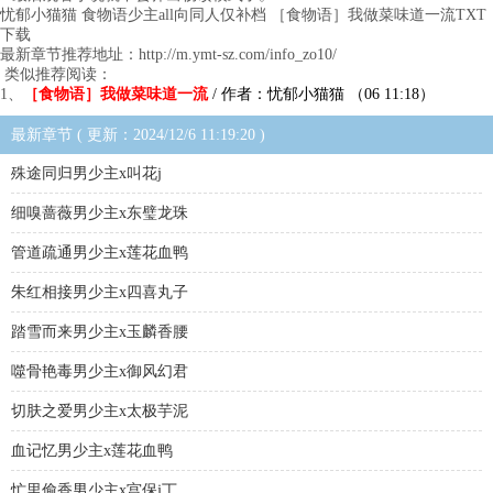
忧郁小猫猫 食物语少主all向同人仅补档 ［食物语］我做菜味道一流TXT
下载
最新章节推荐地址：http://m.ymt-sz.com/info_zo10/
类似推荐阅读：
1、
［食物语］我做菜味道一流
/ 作者：忧郁小猫猫 （06 11:18）
最新章节 ( 更新：2024/12/6 11:19:20 )
殊途同归男少主x叫花j
细嗅蔷薇男少主x东璧龙珠
管道疏通男少主x莲花血鸭
朱红相接男少主x四喜丸子
踏雪而来男少主x玉麟香腰
噬骨艳毒男少主x御风幻君
切肤之爱男少主x太极芋泥
血记忆男少主x莲花血鸭
忙里偷香男少主x宫保j丁