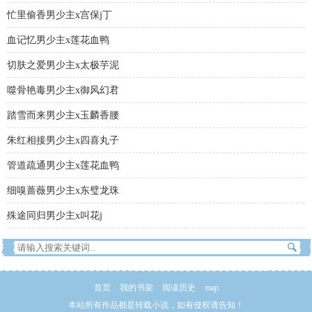
忙里偷香男少主x宫保j丁
血记忆男少主x莲花血鸭
切肤之爱男少主x太极芋泥
噬骨艳毒男少主x御风幻君
踏雪而来男少主x玉麟香腰
朱红相接男少主x四喜丸子
管道疏通男少主x莲花血鸭
细嗅蔷薇男少主x东璧龙珠
殊途同归男少主x叫花j
首页
我的书架
阅读历史
map
本站所有作品都是转载小说，如有侵权请告知！