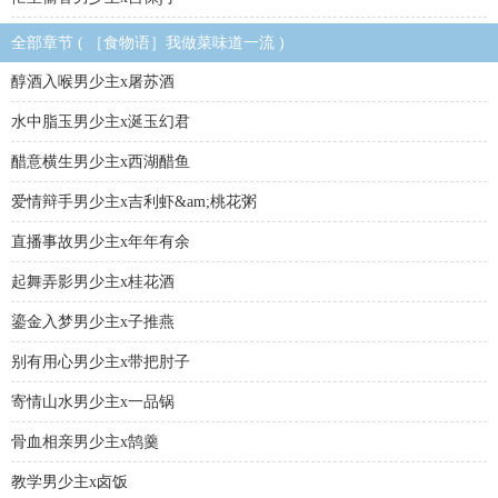
全部章节 ( ［食物语］我做菜味道一流 )
醇酒入喉男少主x屠苏酒
水中脂玉男少主x涎玉幻君
醋意横生男少主x西湖醋鱼
爱情辩手男少主x吉利虾&am;桃花粥
直播事故男少主x年年有余
起舞弄影男少主x桂花酒
鎏金入梦男少主x子推燕
别有用心男少主x带把肘子
寄情山水男少主x一品锅
骨血相亲男少主x鹄羹
教学男少主x卤饭