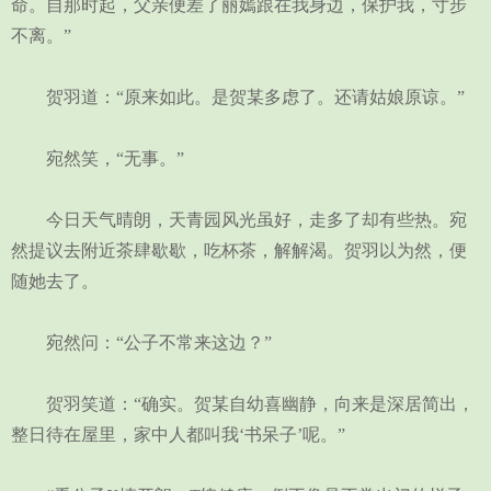
命。自那时起，父亲便差了丽嫣跟在我身边，保护我，寸步
不离。”
贺羽道：“原来如此。是贺某多虑了。还请姑娘原谅。”
宛然笑，“无事。”
今日天气晴朗，天青园风光虽好，走多了却有些热。宛
然提议去附近茶肆歇歇，吃杯茶，解解渴。贺羽以为然，便
随她去了。
宛然问：“公子不常来这边？”
贺羽笑道：“确实。贺某自幼喜幽静，向来是深居简出，
整日待在屋里，家中人都叫我‘书呆子’呢。”