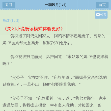
返回
一朝风月(1v1)
首页
设置
放灯 (1 / 3)
关灯
《关闭小说畅读模式体验更好》
大
贺羽遣了阿鸿先回家去，阿鸿不情不愿地走了。宛然的
中
婢nV丽嫣却无意离开，默默跟在她身后。
小
贺羽视线扫过丽嫣，温声问道：“宋姑娘的婢nV也要跟着
吗？”
“贺公子，实在对不住。”宛然笑道，“丽嫣是父亲挑选的
贴身婢nV，一旦外出，随时都要跟着我的。”
“贺公子不知，”宛然眼神一沉，道，“我七岁那年，家中
遭遇劫匪，将我掳走拐卖，幸有良人救助，才捡回来一条