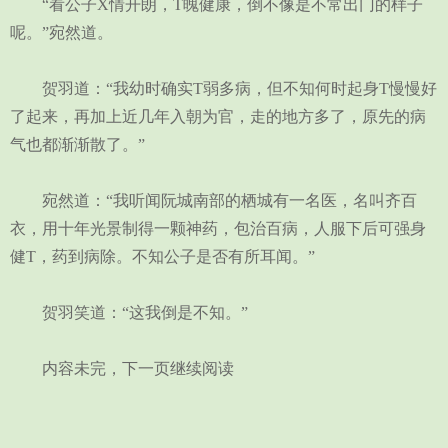
“看公子X情开朗，T魄健康，倒不像是不常出门的样子
呢。”宛然道。
贺羽道：“我幼时确实T弱多病，但不知何时起身T慢慢好
了起来，再加上近几年入朝为官，走的地方多了，原先的病
气也都渐渐散了。”
宛然道：“我听闻阮城南部的栖城有一名医，名叫齐百
衣，用十年光景制得一颗神药，包治百病，人服下后可强身
健T，药到病除。不知公子是否有所耳闻。”
贺羽笑道：“这我倒是不知。”
内容未完，下一页继续阅读